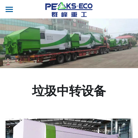
×
博客分类
首页
所有博客分类
我们
产品
案例&视频
液压翻板卸车机
输送机
新闻
合作企业
垃圾中转设备
液压升降平台
移动式输送机
安装案例
联系
液压打包机
移动式登车桥
EN
电子衡器
剪叉式升降平台
智能清扫车
固定式登车桥