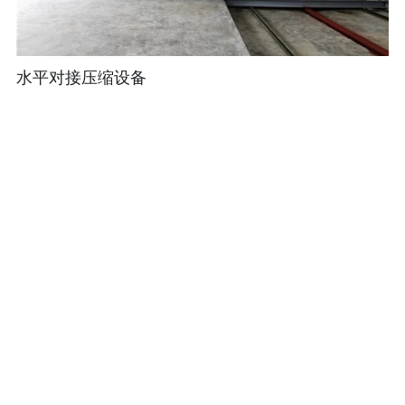
水平对接压缩设备