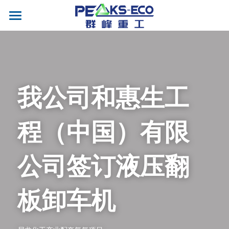
首页
我们
产品
我公司和惠生工
案例&视频
液压翻板卸车机
程（
中国
）
有限
输送机
新闻
合作企业
液压升降平台
移动式输送机
安装案例
联系
公司
签订液压翻
液压打包机
移动式登车桥
EN
板卸车机
电子衡器
剪叉式升降平台
智能清扫车
固定式登车桥