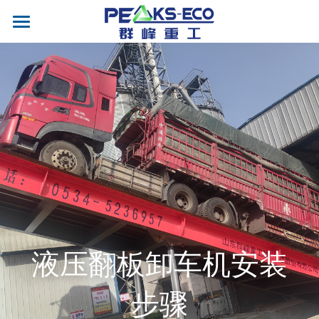
首页
我们
产品
案例&视频
液压翻板卸车机
输送机
新闻
合作企业
液压升降平台
移动式输送机
安装案例
联系
液压打包机
移动式登车桥
液压翻板卸车机安装
EN
电子衡器
剪叉式升降平台
步骤
智能清扫车
固定式登车桥