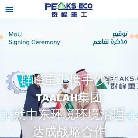
首页
我们
产品
案例&视频
液压翻板卸车机
群峰重工携手沙特
输送机
新闻
合作企业
液压升降平台
移动式输送机
安装案例
TAALAH集团
联系
液压打包机
移动式登车桥
就中东环境环境治理
EN
电子衡器
剪叉式升降平台
达成战略合作
智能清扫车
固定式登车桥